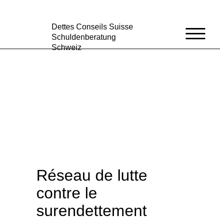
Dettes Conseils Suisse
Schuldenberatung
Schweiz
Aide dans votre région
Positions
Statistique
Médias
Blog
Qui sommes-nous?
DE
FR
/
Réseau de lutte
contre le
surendettement