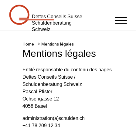
Dettes Conseils Suisse
Schuldenberatung
Schweiz
Aide dans votre région
Home
Mentions légales
Positions
Mentions légales
Statistique
Entité responsable du contenu des pages
Médias
Dettes Conseils Suisse /
Blog
Schuldenberatung Schweiz
Qui sommes-nous?
Pascal Pfister
Ochsengasse 12
DE
FR
/
4058 Basel
administration(a)schulden.ch
+41 78 209 12 34