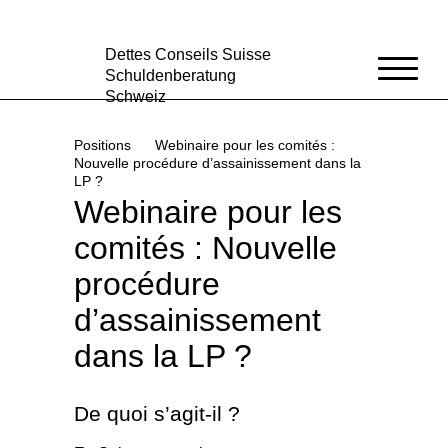
Dettes Conseils Suisse
Schuldenberatung
Schweiz
Aide dans votre région
Positions
Webinaire pour les comités :
Positions
Nouvelle procédure d’assainissement dans la
LP ?
Statistique
Webinaire pour les
Médias
comités : Nouvelle
Blog
procédure
Qui sommes-nous?
d’assainissement
DE
FR
/
dans la LP ?
De quoi s’agit-il ?