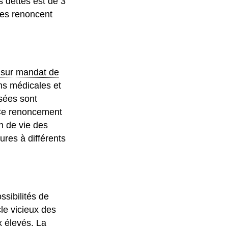
 dettes est de 3
ées renoncent
,
sur mandat de
ns médicales et
sées sont
 Ce renoncement
n de vie des
es à différents
ssibilités de
cle vicieux des
x élevés. La