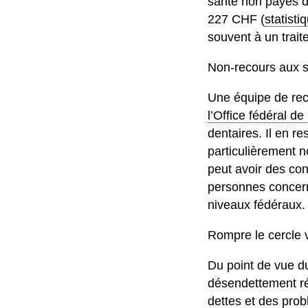
santé non payés d
227 CHF (
statist
souvent à un trait
Non-recours aux s
Une équipe de rec
l’Office fédéral d
dentaires. Il en 
particulièrement 
peut avoir des con
personnes concer
niveaux fédéraux.
Rompre le cercle 
Du point de vue du 
désendettement réa
dettes et des pro