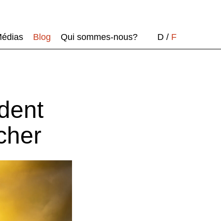
édias
Blog
Qui sommes-nous?
D
/
F
dent
cher