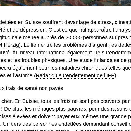
ttées en Suisse souffrent davantage de stress, d’insati
té et de dépression. C’est ce que fait apparaître l’anal
gitudinale menée auprès de 20 000 personnes sur près 
et
Herzig
). Le lien entre les problèmes d’argent, les dette
uvé. Au niveau international également : le surendetteme
es et les troubles physiques. Une étude finlandaise de 
ccru également pour les maladies chroniques telles que 
es et l’asthme (
Radar du surendettement de l’IFF
).
x frais de santé non payés
cher. En Suisse, tous les frais ne sont pas couverts par
à ! De plus, les ménages plus pauvres, pour des raisons
hises élevées et doivent payer eux-mêmes une grande pa
. Un tiers des personnes endettées demandant conseil on