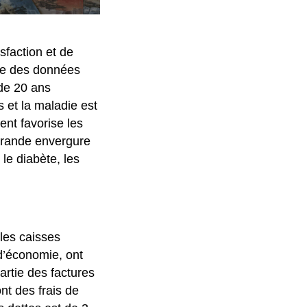
sfaction et de
yse des données
de 20 ans
s et la maladie est
nt favorise les
grande envergure
le diabète, les
 les caisses
 d’économie, ont
rtie des factures
t des frais de