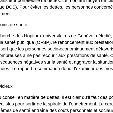
ans leur portefeuille de dettes. Le montant moyen de ces
ique DCS
). Pour éviter les dettes, les personnes concern
ement.
oins de santé
herche des Hôpitaux universitaires de Genève a étudié
e la santé publique (OFSP
), le renoncement aux prestatio
ressort que les personnes socio-économiquement défavori
nombreuses à ne pas recourir aux prestations de santé.
séquences négatives sur la santé et aggraver la situatio
nées. Le rapport recommande donc d’examiner des mesur
vicieux
conseil en matière de dettes, il est clair qu’il faut des po
listes pour sortir de la spirale de l’endettement. Le cer
blèmes de santé entraîne des coûts personnels et sociau