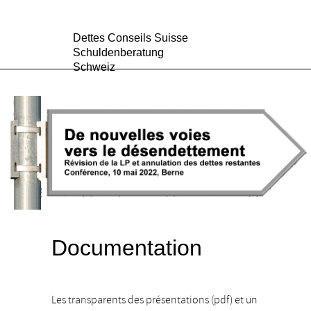
Dettes Conseils Suisse
Schuldenberatung
Schweiz
Aide dans votre région
Positions
Statistique
Médias
Blog
Qui sommes-nous?
DE
FR
/
Documentation
Les transparents des présentations (pdf) et un