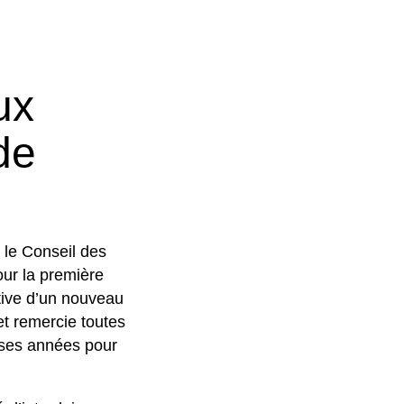
ux
de
 le Conseil des
our la première
tive d’un nouveau
t remercie toutes
uses années pour