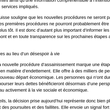
ntes ainsi qu’une information compréhensible à l’intent
 services impliqués.
uisse souligne que les nouvelles procédures ne seront p
s premières procédures ne pourront probablement être 
plus tôt. Il est donc d’autant plus important d’informer l
t et en toute transparence sur les prochaines étapes af
es au lieu d’un désespoir à vie
 la nouvelle procédure d’assainissement marque une éta
e en matière d’endettement. Elle offre à des milliers de p
nouveau départ économique. Les personnes qui n’ont d
bourser leurs dettes bénéficieront désormais d’une persp
au activement à la vie sociale et économique.
ls, la décision prise aujourd’hui représente donc bien p
 des poursuites et des faillites. Elle envoie un signal fo