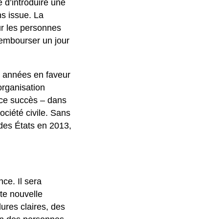
é d’introduire une
s issue. La
ur les personnes
 rembourser un jour
 années en faveur
organisation
à ce succès – dans
société civile. Sans
des États en 2013,
ce. Il sera
te nouvelle
ures claires, des