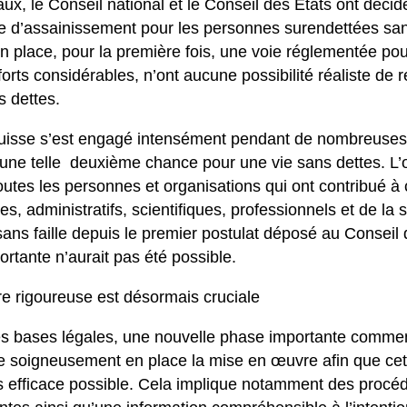
aux, le Conseil national et le Conseil des États ont décid
e d’assainissement pour les personnes surendettées san
n place, pour la première fois, une voie réglementée po
forts considérables, n’ont aucune possibilité réaliste de
s dettes.
uisse s’est engagé intensément pendant de nombreuses
d’une telle deuxième chance pour une vie sans dettes. L’
toutes les personnes et organisations qui ont contribué 
ues, administratifs, scientifiques, professionnels et de la 
ans faille depuis le premier postulat déposé au Conseil 
rtante n’aurait pas été possible.
 rigoureuse est désormais cruciale
es bases légales, une nouvelle phase importante commen
re soigneusement en place la mise en œuvre afin que cet
s efficace possible. Cela implique notamment des procéd